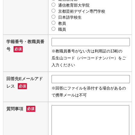
通信教育部大学院
京都芸術デザイン専門学校
日本語学校生
教員
職員
学籍番号・教職員番
号
必須
※教職員番号がない方は利用証の13桁の
瓜生山コード（バーコードナンバー）をご
入力ください
回答先Eメールアド
レス
必須
※回答にファイルを添付する場合があるの
で携帯メールは不可
質問事項
必須